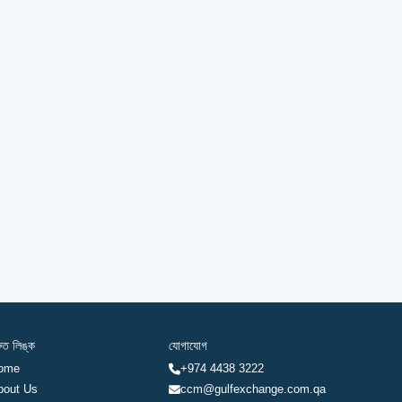
রুত লিঙ্ক
যোগাযোগ
ome
+974 4438 3222
bout Us
ccm@gulfexchange.com.qa