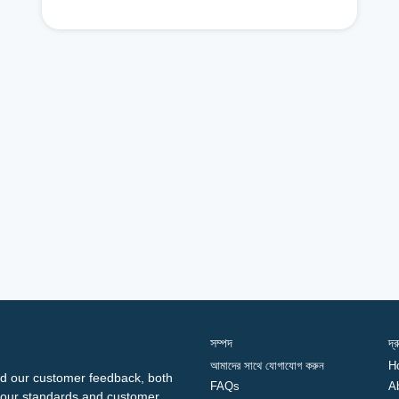
সম্পদ
দ্
আমাদের সাথে যোগাযোগ করুন
H
d our customer feedback, both
FAQs
A
ng our standards and customer