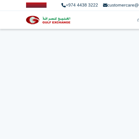
+974 4438 3222
customercare@