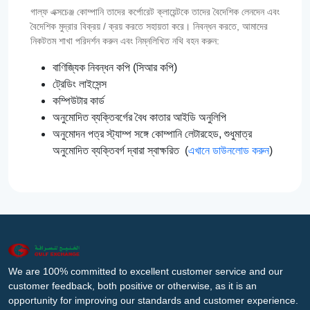
গাল্‌ফ এক্সচেঞ্জ কোম্পানি তাদের কর্পোরেট ক্লায়েন্টকে তাদের বৈদেশিক লেনদেন এবং
বৈদেশিক মুদ্রার বিক্রয় / ক্রয় করতে সহায়তা করে। নিবন্ধন করতে, আমাদের
নিকটতম শাখা পরিদর্শন করুন এবং নিম্নলিখিত নথি বহন করুন:
বাণিজ্যিক নিবন্ধন কপি (সিআর কপি)
ট্রেডিং লাইসেন্স
কম্পিউটার কার্ড
অনুমোদিত ব্যক্তিবর্গের বৈধ কাতার আইডি অনুলিপি
অনুমোদন পত্র স্ট্যাম্প সঙ্গে কোম্পানি লেটারহেড, শুধুমাত্র
অনুমোদিত ব্যক্তিবর্গ দ্বারা স্বাক্ষরিত (
এখানে ডাউনলোড করুন
)
We are 100% committed to excellent customer service and our
customer feedback, both positive or otherwise, as it is an
opportunity for improving our standards and customer experience.