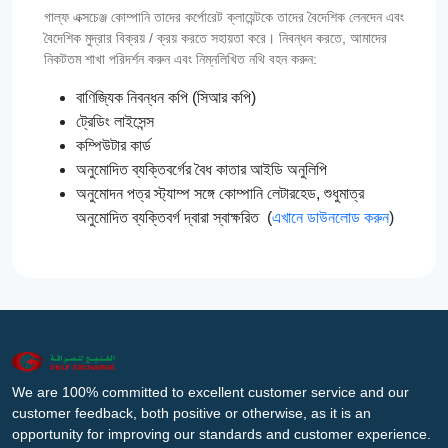
গাল্‌ফ এক্সচেঞ্জ কোম্পানি তাদের কর্পোরেট ক্লায়েন্টকে তাদের বৈদেশিক লেনদেন এবং
বৈদেশিক মুদ্রার বিক্রয় / ক্রয় করতে সহায়তা করে। নিবন্ধন করতে, আমাদের
নিকটতম শাখা পরিদর্শন করুন এবং নিম্নলিখিত নথি বহন করুন:
বাণিজ্যিক নিবন্ধন কপি (সিআর কপি)
ট্রেডিং লাইসেন্স
কম্পিউটার কার্ড
অনুমোদিত ব্যক্তিবর্গের বৈধ কাতার আইডি অনুলিপি
অনুমোদন পত্র স্ট্যাম্প সঙ্গে কোম্পানি লেটারহেড, শুধুমাত্র
অনুমোদিত ব্যক্তিবর্গ দ্বারা স্বাক্ষরিত (
এখানে ডাউনলোড করুন
)
We are 100% committed to excellent customer service and our
customer feedback, both positive or otherwise, as it is an
opportunity for improving our standards and customer experience.