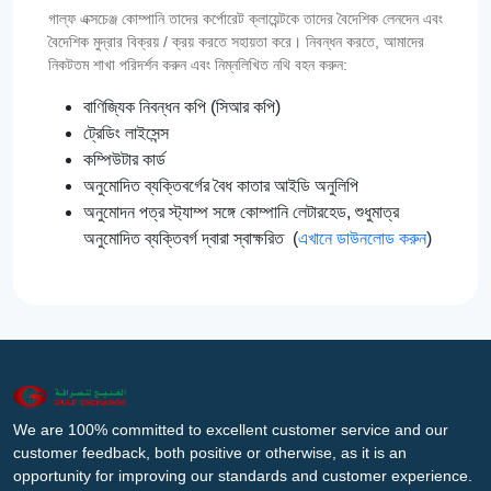
গাল্‌ফ এক্সচেঞ্জ কোম্পানি তাদের কর্পোরেট ক্লায়েন্টকে তাদের বৈদেশিক লেনদেন এবং
বৈদেশিক মুদ্রার বিক্রয় / ক্রয় করতে সহায়তা করে। নিবন্ধন করতে, আমাদের
নিকটতম শাখা পরিদর্শন করুন এবং নিম্নলিখিত নথি বহন করুন:
বাণিজ্যিক নিবন্ধন কপি (সিআর কপি)
ট্রেডিং লাইসেন্স
কম্পিউটার কার্ড
অনুমোদিত ব্যক্তিবর্গের বৈধ কাতার আইডি অনুলিপি
অনুমোদন পত্র স্ট্যাম্প সঙ্গে কোম্পানি লেটারহেড, শুধুমাত্র
অনুমোদিত ব্যক্তিবর্গ দ্বারা স্বাক্ষরিত (
এখানে ডাউনলোড করুন
)
We are 100% committed to excellent customer service and our
customer feedback, both positive or otherwise, as it is an
opportunity for improving our standards and customer experience.