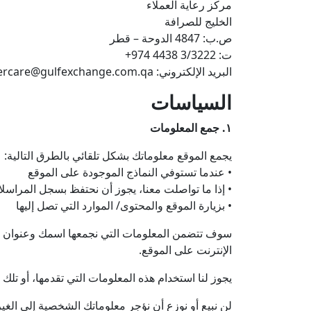
مركز رعاية العملاء
الخليج للصرافة
ص.ب: 4847 الدوحة – قطر
ت: 3/3222 4438 974+
البريد الإلكتروني: customercare@gulfexchange.com.qa
السياسات
١. جمع المعلومات
يجمع الموقع معلوماتك بشكل تلقائي بالطرق التالية:
• عندما تستوفي النماذج الموجودة على الموقع
• إذا ما تواصلت معنا، يجوز أن نحتفظ بسجل المراسل
• بزيارة الموقع والمحتوى/ الموارد التي تصل إليها
سوف تتضمن المعلومات التي نجمعها اسمك وعنوان بري
الإنترنت على الموقع.
يجوز لنا استخدام هذه المعلومات التي تقدمها، أو تل
لن نبيع أو نوزع أن نؤجر معلوماتك الشخصية إلى الغي