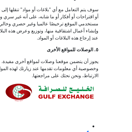
سوف يتم التعامل مع أي "بلاغات أو مواد" تنقلها إلى 
أو اقتراحات أو أفكار أو ما شابه، على أنه غير سري و
مستخدمي الموقع ترخيصًا عالميا وغير حصري وخالي م
وإنشاء أعمال اشتقاقية منها، وتوزيع وعرض هذه البلاغا
عند إرجاع هذه البلاغات أو المواد.
٥. الوصلات للمواقع الأخرى
يجوز أن يتضمن موقعنا وصلات لمواقع أخرى مفيدة. مع
وخصوصية أي معلومات تقدمها عند زيارتك لهذه المواق
الارتباط، ونحن نحثك على مراجعتها.
نحن ملتزمون بنسبة 100% بتقديم خدمة ع
إيجابية أو غير ذلك، لأنها فرصة لتحسين معاييرنا وتجربة
تابعنا