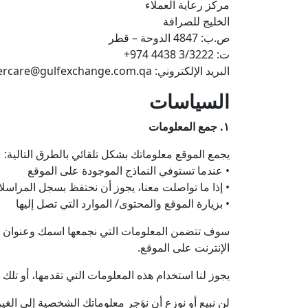
مركز رعاية العملاء
الخليج للصرافة
ص.ب: 4847 الدوحة – قطر
ت: 3/3222 4438 974+
البريد الإلكتروني: customercare@gulfexchange.com.qa
السياسات
١. جمع المعلومات
يجمع الموقع معلوماتك بشكل تلقائي بالطرق التالية:
• عندما تستوفي النماذج الموجودة على الموقع
• إذا ما تواصلت معنا، يجوز أن نحتفظ بسجل المراسل
• بزيارة الموقع والمحتوى/ الموارد التي تصل إليها
سوف تتضمن المعلومات التي نجمعها اسمك وعنوان بري
الإنترنت على الموقع.
يجوز لنا استخدام هذه المعلومات التي تقدمها، أو تل
لن نبيع أو نوزع أن نؤجر معلوماتك الشخصية إلى الغي