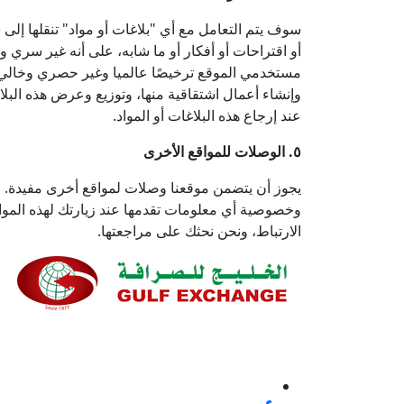
سوف يتم التعامل مع أي "بلاغات أو مواد" تنقلها إلى 
أو اقتراحات أو أفكار أو ما شابه، على أنه غير سري و
مستخدمي الموقع ترخيصًا عالميا وغير حصري وخالي م
وإنشاء أعمال اشتقاقية منها، وتوزيع وعرض هذه البلاغا
عند إرجاع هذه البلاغات أو المواد.
٥. الوصلات للمواقع الأخرى
يجوز أن يتضمن موقعنا وصلات لمواقع أخرى مفيدة. مع
وخصوصية أي معلومات تقدمها عند زيارتك لهذه المواق
الارتباط، ونحن نحثك على مراجعتها.
نحن ملتزمون بنسبة 100% بتقديم خدمة ع
إيجابية أو غير ذلك، لأنها فرصة لتحسين معاييرنا وتجربة
تابعنا