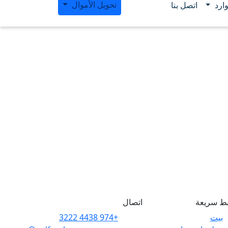
تحويل الأموال
ارد
اتصل بنا
بط سريعة
اتصال
بيت
+974 4438 3222