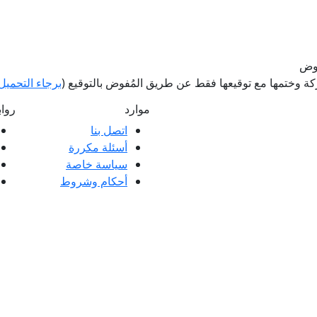
فوض
 وختمها مع توقيعها فقط عن طريق المُفوض بالتوقيع (
برجاء التحميل 
موارد
روا
اتصل بنا
أسئلة مكررة
ملاء ممتازة وتعليقات عملائنا، سواء كانت
سياسة خاصة
 العملاء.
أحكام وشروط