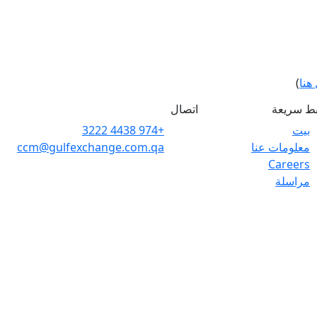
هنا
)
بط سريعة
اتصال
بيت
+974 4438 3222
معلومات عنا
ccm@gulfexchange.com.qa
Careers
مراسلة