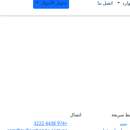
تحويل الأموال
ارد
اتصل بنا
بط سريعة
اتصال
بيت
+974 4438 3222