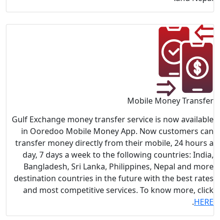
Gulf Exchang
in Ooredo
transfer mo
day, 7 day
Banglades
destination 
and most 