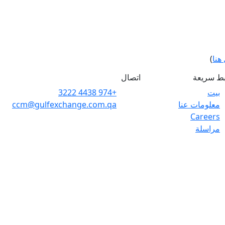
هنا
)
بط سريعة
اتصال
بيت
+974 4438 3222
معلومات عنا
ccm@gulfexchange.com.qa
Careers
مراسلة