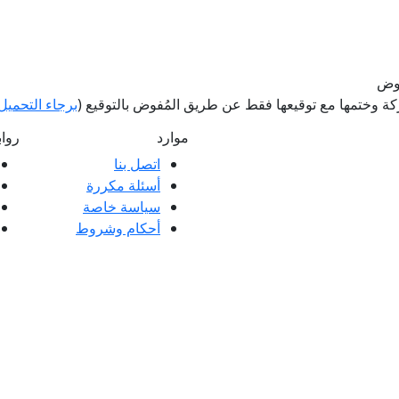
فوض
 وختمها مع توقيعها فقط عن طريق المُفوض بالتوقيع (
برجاء التحميل 
موارد
روا
اتصل بنا
أسئلة مكررة
ملاء ممتازة وتعليقات عملائنا، سواء كانت
سياسة خاصة
 العملاء.
أحكام وشروط