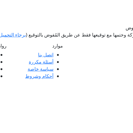
فوض
 وختمها مع توقيعها فقط عن طريق المُفوض بالتوقيع (
برجاء التحميل 
موارد
روا
اتصل بنا
أسئلة مكررة
ملاء ممتازة وتعليقات عملائنا، سواء كانت
سياسة خاصة
 العملاء.
أحكام وشروط