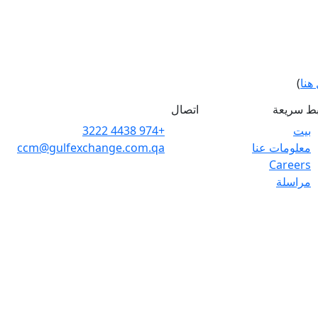
هنا
)
بط سريعة
اتصال
بيت
+974 4438 3222
معلومات عنا
ccm@gulfexchange.com.qa
Careers
مراسلة