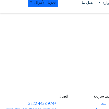
تحويل الأموال
ارد
اتصل بنا
بط سريعة
اتصال
بيت
+974 4438 3222