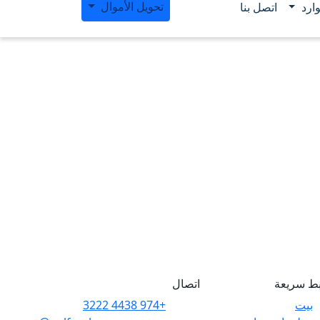
تحويل الأموال
ارد
اتصل بنا
بط سريعة
اتصال
بيت
+974 4438 3222