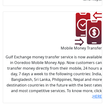
Gulf Exchang
in Ooredo
transfer mo
day, 7 day
Banglades
destination 
and most 