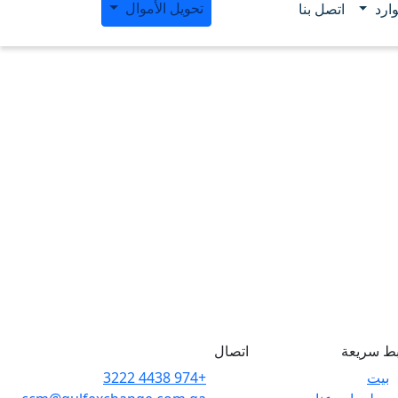
تحويل الأموال
ارد
اتصل بنا
بط سريعة
اتصال
بيت
+974 4438 3222