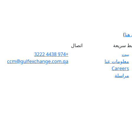
هنا
)
بط سريعة
اتصال
بيت
+974 4438 3222
معلومات عنا
ccm@gulfexchange.com.qa
Careers
مراسلة