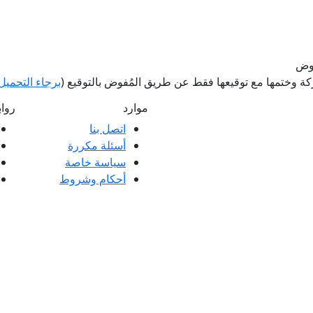
فوض
 وختمها مع توقيعها فقط عن طريق المُفوض بالتوقيع (
برجاء التحميل 
موارد
روا
اتصل بنا
أسئلة مكررة
ملاء ممتازة وتعليقات عملائنا، سواء كانت
سياسة خاصة
 العملاء.
أحكام وشروط