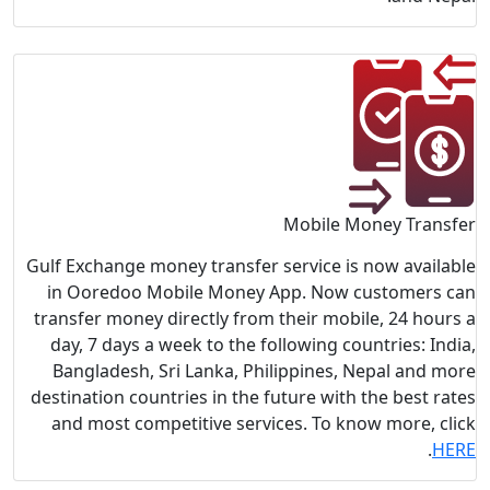
Gulf Exchang
in Ooredo
transfer mo
day, 7 day
Banglades
destination 
and most 