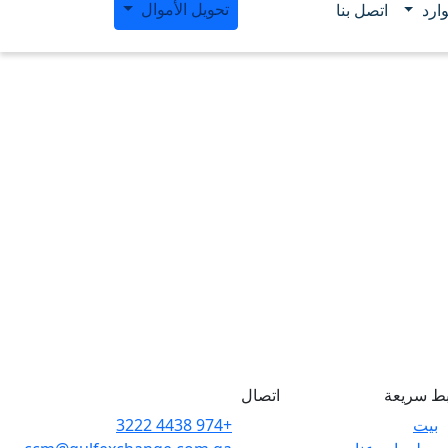
تحويل الأموال
ارد
اتصل بنا
بط سريعة
اتصال
بيت
+974 4438 3222