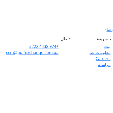
هنا
)
بط سريعة
اتصال
بيت
+974 4438 3222
معلومات عنا
ccm@gulfexchange.com.qa
Careers
مراسلة