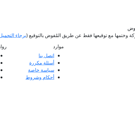
فوض
 وختمها مع توقيعها فقط عن طريق المُفوض بالتوقيع (
برجاء التحميل 
موارد
روا
اتصل بنا
أسئلة مكررة
ملاء ممتازة وتعليقات عملائنا، سواء كانت
سياسة خاصة
 العملاء.
أحكام وشروط