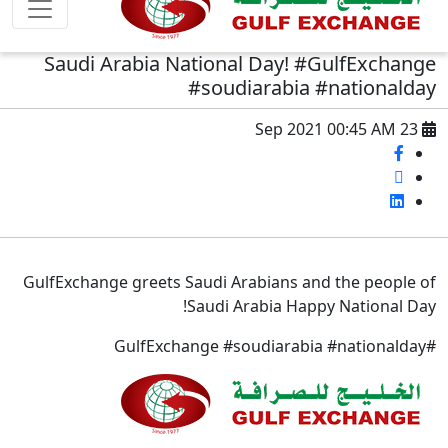
Saudi A
GulfExchange