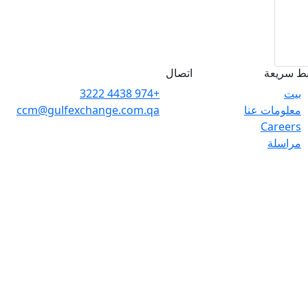
بط سريعة
اتصال
بيت
+974 4438 3222
معلومات عنا
ccm@gulfexchange.com.qa
Careers
مراسلة