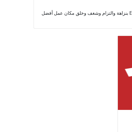
للقيام بأعمال Exchange Money بنزاهة والتزام وشغف وخلق مكان عمل أفضل