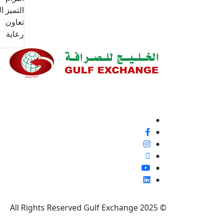
التميز ا
تعاون
رعاية
نحن ملتزمون بنسبة 100% بتقديم خدمة ع
إيجابية أو غير ذلك، لأنها فرصة لتحسين معاييرنا وتجربة
تابعنا
© 2025 All Rights Reserved Gulf Exchange