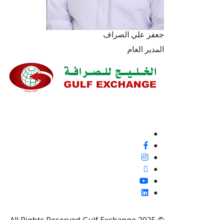
جعفر علي الصراف
المدير العام
نحن ملتزمون بنسبة 100% بتقديم خدمة ع
إيجابية أو غير ذلك، لأنها فرصة لتحسين معاييرنا وتجربة
تابعنا