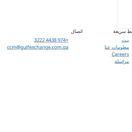
بط سريعة
اتصال
بيت
+974 4438 3222
معلومات عنا
ccm@gulfexchange.com.qa
Careers
مراسلة