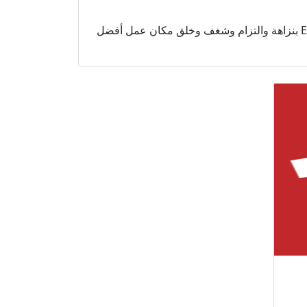
للقيام بأعمال Exchange Money بنزاهة والتزام وشغف وخلق مكان عمل أفضل