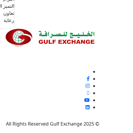
التميز ا
تعاون
رعاية
نحن ملتزمون بنسبة 100% بتقديم خدمة ع
إيجابية أو غير ذلك، لأنها فرصة لتحسين معاييرنا وتجربة
تابعنا
© 2025 All Rights Reserved Gulf Exchange