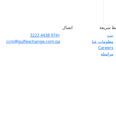
بط سريعة
اتصال
بيت
+974 4438 3222
معلومات عنا
ccm@gulfexchange.com.qa
Careers
مراسلة