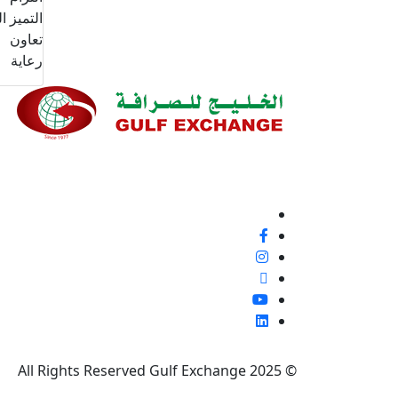
التميز ا
تعاون
رعاية
نحن ملتزمون بنسبة 100% بتقديم خدمة ع
إيجابية أو غير ذلك، لأنها فرصة لتحسين معاييرنا وتجربة
تابعنا
© 2025 All Rights Reserved Gulf Exchange