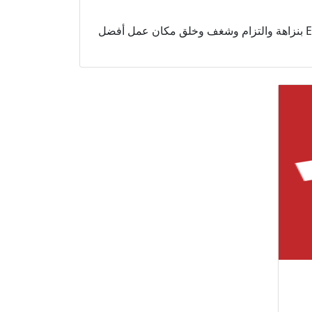
للقيام بأعمال Exchange Money بنزاهة والتزام وشغف وخلق مكان عمل أفضل