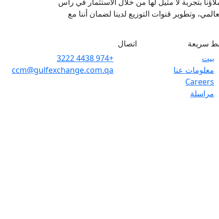
اؤنا بتجربة لا مثيل لها من خلال الاستثمار في رأس
المي، وتطوير قنوات التوزيع لدينا لضمان أننا مع
بط سريعة
اتصال
بيت
+974 4438 3222
معلومات عنا
ccm@gulfexchange.com.qa
Careers
مراسلة