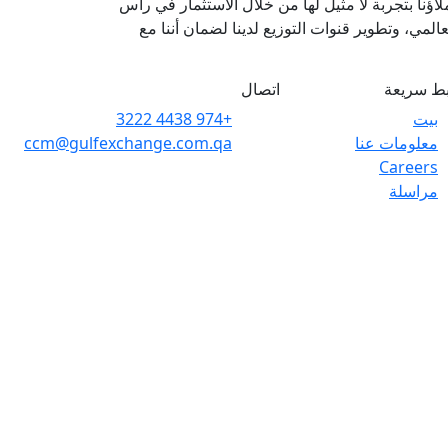
اؤنا بتجربة لا مثيل لها من خلال الاستثمار في رأس
المي، وتطوير قنوات التوزيع لدينا لضمان أننا مع
بط سريعة
اتصال
بيت
+974 4438 3222
معلومات عنا
ccm@gulfexchange.com.qa
Careers
مراسلة