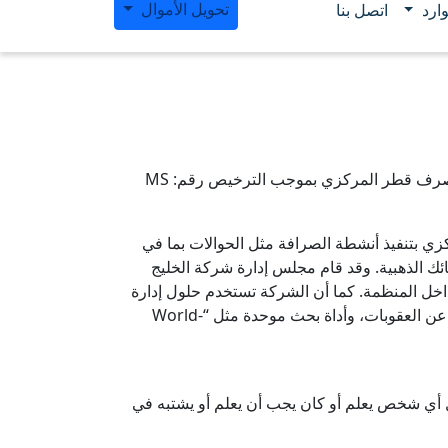
تحويل الأموال
ارد
اتصل بنا
تُعد شركة الخليج للصرافة واحدة من أبرز شركات الصرافة في دولة قطر التي تأسست في عام 1977 ومرخصة من قبل مصرف قطر المركزي بموجب الترخيص رقم: MS
 قطر المركزي بتنفيذ أنشطة الصرافة مثل الحوالات بما في
سبائك الذهبية. وقد قام مجلس إدارة شركة الخليج
خل المنظمة. كما أن الشركة تستخدم حلول إدارة
مخاطر الامتثال، مثل “World-Check”، وهو أكبر قاعدة بيانات للعقوبات والشخصيات السياسية المعرضة للمخاطر للفحص عن العقوبات، وأداة بحث موحدة مثل “World-
قبل أي شخص يعلم أو كان يجب أن يعلم أو يشتبه في