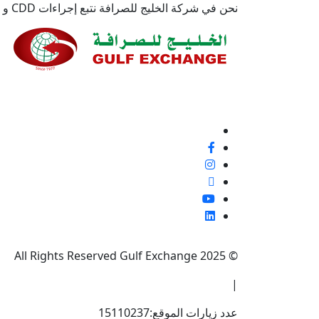
نحن في شركة الخليج للصرافة نتبع إجراءات CDD و EDD من أجل التخفيف والكشف والإبلاغ عن أي مخاطر مرتبطة بغسل الأموال وتمويل الإرهاب.
نحن ملتزمون بنسبة 100% بتقديم خدمة ع
إيجابية أو غير ذلك، لأنها فرصة لتحسين معاييرنا وتجربة
تابعنا
© 2025 All Rights Reserved Gulf Exchange
|
عدد زيارات الموقع:
15110237