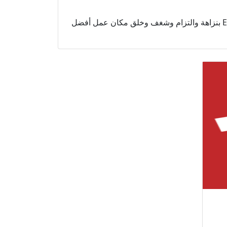
للقيام بأعمال Exchange Money بنزاهة والتزام وشغف وخلق مكان عمل أفضل