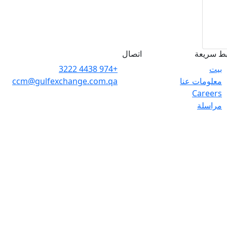
بط سريعة
اتصال
بيت
+974 4438 3222
معلومات عنا
ccm@gulfexchange.com.qa
Careers
مراسلة