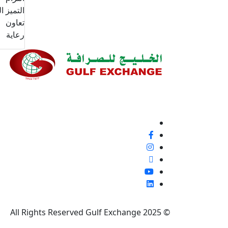
التميز ا
تعاون
رعاية
نحن ملتزمون بنسبة 100% بتقديم خدمة ع
إيجابية أو غير ذلك، لأنها فرصة لتحسين معاييرنا وتجربة
تابعنا
© 2025 All Rights Reserved Gulf Exchange