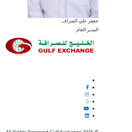
جعفر علي الصراف
المدير العام
نحن ملتزمون بنسبة 100% بتقديم خدمة ع
إيجابية أو غير ذلك، لأنها فرصة لتحسين معاييرنا وتجربة
تابعنا