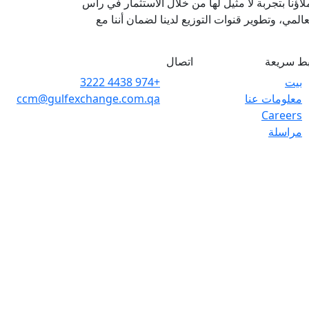
اؤنا بتجربة لا مثيل لها من خلال الاستثمار في رأس
المي، وتطوير قنوات التوزيع لدينا لضمان أننا مع
بط سريعة
اتصال
بيت
+974 4438 3222
معلومات عنا
ccm@gulfexchange.com.qa
Careers
مراسلة